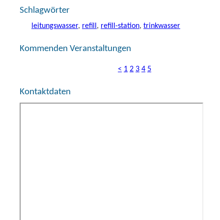
Schlagwörter
leitungswasser
,
refill
,
refill-station
,
trinkwasser
Kommenden Veranstaltungen
<
1
2
3
4
5
Kontaktdaten